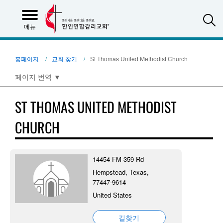
S
메뉴
홈페이지
교회 찾기
St Thomas United Methodist Church
페이지 번역
▼
ST THOMAS UNITED METHODIST
CHURCH
14454 FM 359 Rd
Hempstead, Texas,
77447-9614
United States
길찾기