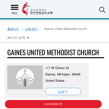
S
메뉴
홈페이지
교회 찾기
Gaines United Methodist Church
페이지 번역
▼
GAINES UNITED METHODIST CHURCH
117 W Clinton St
Gaines, Michigan, 48436
United States
길찾기
VIEW WEBSITE