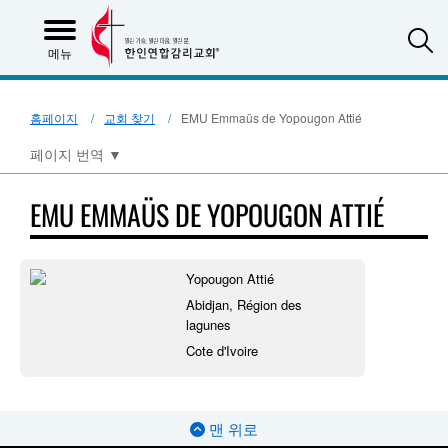
S
메뉴
홈페이지
교회 찾기
EMU Emmaüs de Yopougon Attié
페이지 번역
▼
EMU EMMAÜS DE YOPOUGON ATTIÉ
Yopougon Attié
Abidjan, Région des
lagunes
Cote d'Ivoire
맨 위로