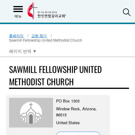
S
메뉴
홈페이지
교회 찾기
Sawmill Fellowship United Methodist Church
페이지 번역
▼
SAWMILL FELLOWSHIP UNITED
METHODIST CHURCH
PO Box 1303
Window Rock, Arizona,
86515
United States