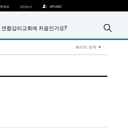
문하세요
교단뉴스
MYUMC
Sea
연합감리교회에 처음인가요?
페이지 번역
▼