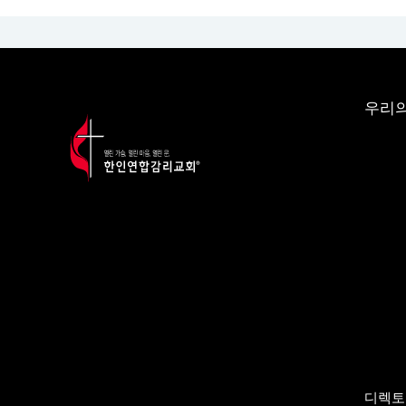
우리의
디렉토