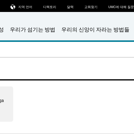
지역 언어
디렉토리
달력
교회찾기
UMC에 대해 질
성
우리가 섬기는 방법
우리의 신앙이 자라는 방법들
ga