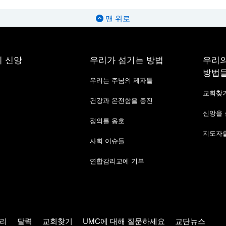
맨 위로
 신앙
우리가 섬기는 방법
우리의
방법
우리는 주님의 제자들
교회찾
건강과 온전함을 증진
신앙을
정의를 옹호
지도자를
사회 이슈들
연합감리교에 기부
리
달력
교회찾기
UMC에 대해 질문하세요
교단뉴스