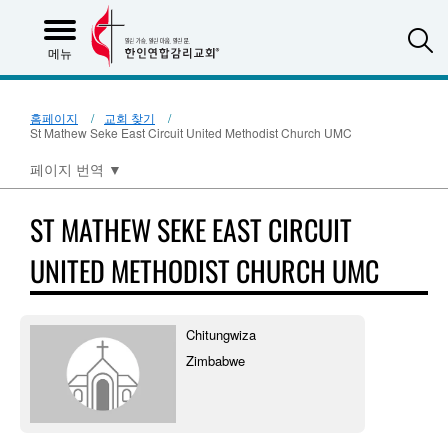
S
메뉴
홈페이지
교회 찾기
St Mathew Seke East Circuit United Methodist Church UMC
페이지 번역
▼
ST MATHEW SEKE EAST CIRCUIT
UNITED METHODIST CHURCH UMC
Chitungwiza
Zimbabwe