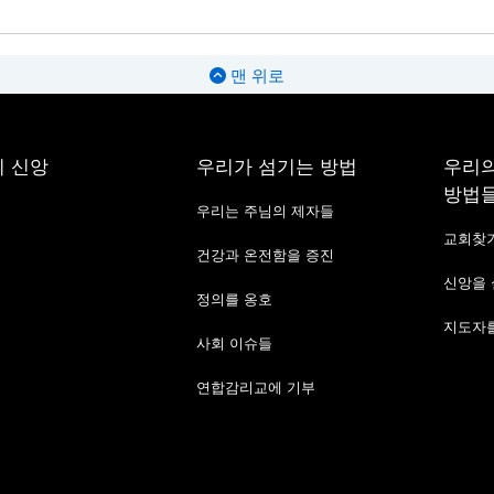
맨 위로
 신앙
우리가 섬기는 방법
우리의
방법
우리는 주님의 제자들
교회찾
건강과 온전함을 증진
신앙을
정의를 옹호
지도자를
사회 이슈들
연합감리교에 기부