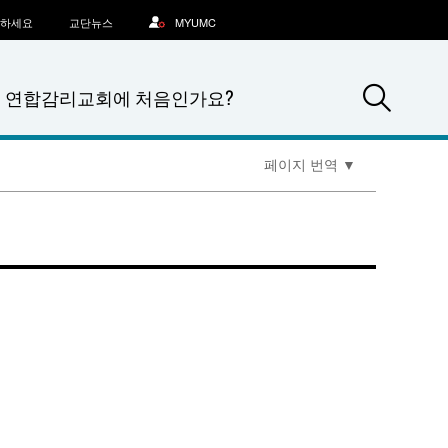
문하세요
교단뉴스
MYUMC
Sea
연합감리교회에 처음인가요?
페이지 번역
▼