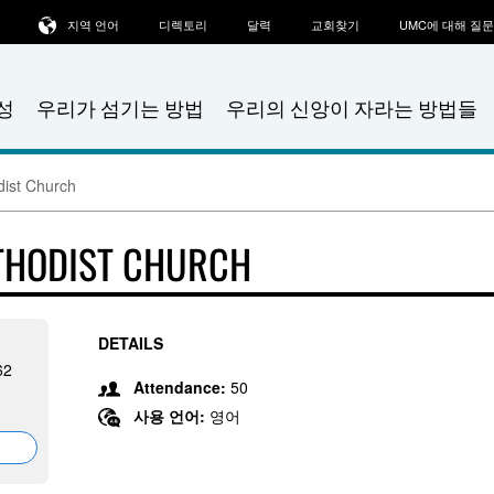
지역 언어
디렉토리
달력
교회찾기
UMC에 대해 질
성
우리가 섬기는 방법
우리의 신앙이 자라는 방법들
dist Church
THODIST CHURCH
DETAILS
62
Attendance:
50
사용 언어:
영어