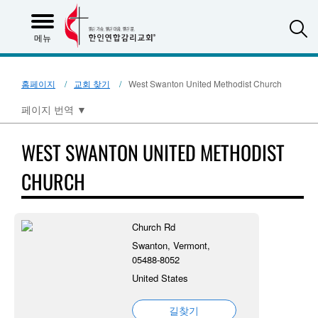
S
메뉴
홈페이지
교회 찾기
West Swanton United Methodist Church
페이지 번역
▼
WEST SWANTON UNITED METHODIST
CHURCH
Church Rd
Swanton, Vermont,
05488-8052
United States
길찾기