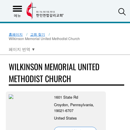
S
메뉴
홈페이지
교회 찾기
Wilkinson Memorial United Methodist Church
페이지 번역
▼
WILKINSON MEMORIAL UNITED
METHODIST CHURCH
1601 State Rd
Croydon, Pennsylvania,
19021-6707
United States