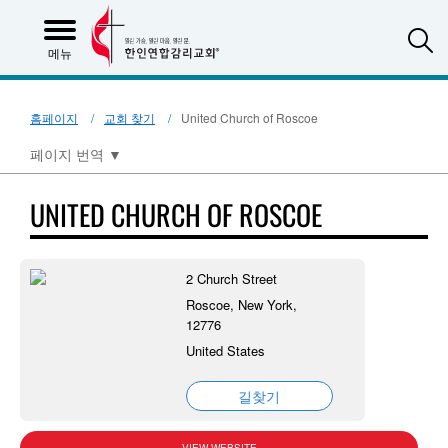
S
메뉴
홈페이지
교회 찾기
United Church of Roscoe
페이지 번역
▼
UNITED CHURCH OF ROSCOE
2 Church Street
Roscoe, New York,
12776
United States
길찾기