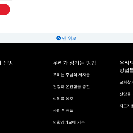
맨 위로
 신앙
우리가 섬기는 방법
우리의
방법
우리는 주님의 제자들
교회찾
건강과 온전함을 증진
신앙을
정의를 옹호
지도자를
사회 이슈들
연합감리교에 기부