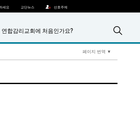
문하세요
교단뉴스
선호주제
Sea
연합감리교회에 처음인가요?
페이지 번역
▼