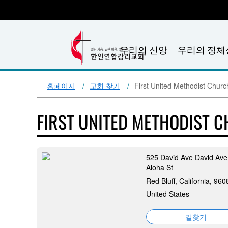
우리의 신앙
우리의 정체
홈페이지
교회 찾기
First United Methodist Church
FIRST UNITED METHODIST C
525 David Ave David Ave
Aloha St
Red Bluff, California, 960
United States
길찾기