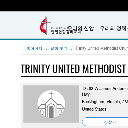
우리의 신앙
우리의 정체
홈페이지
교회 찾기
Trinity United Methodist Chu
TRINITY UNITED METHODIS
13463 W James Anderso
Hwy
Buckingham, Virginia, 23
United States
길찾기