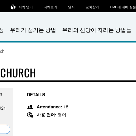
지역 언어
디렉토리
달력
교회찾기
UMC에 대해 질
성
우리가 섬기는 방법
우리의 신앙이 자라는 방법들
rch
T CHURCH
n
DETAILS
Attendance:
18
921
사용 언어:
영어