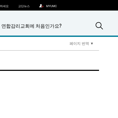
문하세요
교단뉴스
MYUMC
Sea
연합감리교회에 처음인가요?
페이지 번역
▼