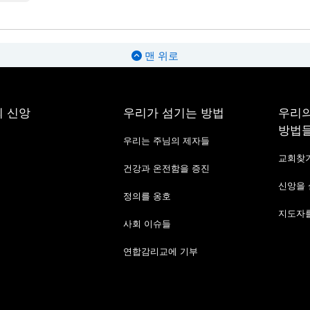
맨 위로
 신앙
우리가 섬기는 방법
우리의
방법
우리는 주님의 제자들
교회찾
건강과 온전함을 증진
신앙을
정의를 옹호
지도자를
사회 이슈들
연합감리교에 기부