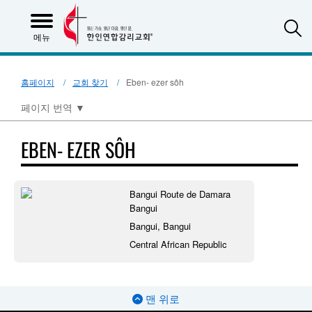
S
메뉴
홈페이지
교회 찾기
Eben- ezer sôh
페이지 번역
▼
EBEN- EZER SÔH
Bangui Route de Damara
Bangui
Bangui, Bangui
Central African Republic
맨 위로