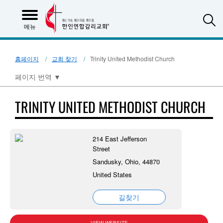
S
메뉴
홈페이지
교회 찾기
Trinity United Methodist Church
페이지 번역
▼
TRINITY UNITED METHODIST CHURCH
214 East Jefferson
Street
Sandusky, Ohio, 44870
United States
길찾기