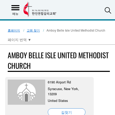
S
메뉴
홈페이지
교회 찾기
Amboy Belle Isle United Methodist Church
페이지 번역
▼
AMBOY BELLE ISLE UNITED METHODIST
CHURCH
6190 Airport Rd
Syracuse, New York,
13209
United States
길찾기