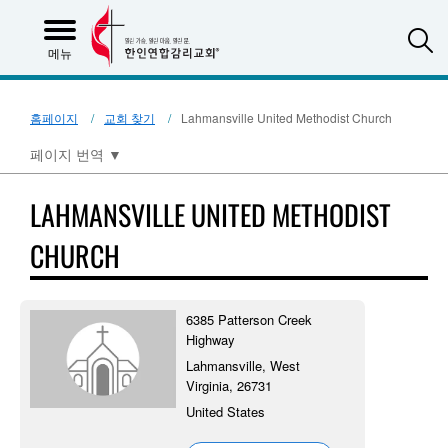
S
메뉴
홈페이지
교회 찾기
Lahmansville United Methodist Church
페이지 번역
▼
LAHMANSVILLE UNITED METHODIST
CHURCH
6385 Patterson Creek
Highway
Lahmansville, West
Virginia, 26731
United States