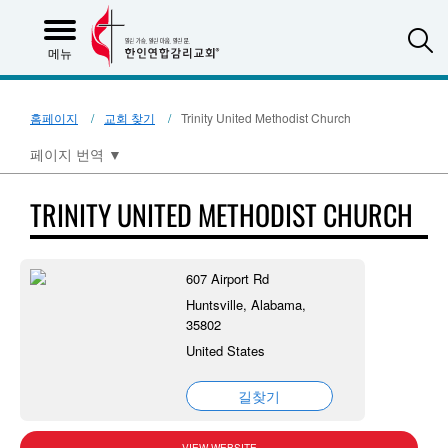
S
메뉴
홈페이지
교회 찾기
Trinity United Methodist Church
페이지 번역
▼
TRINITY UNITED METHODIST CHURCH
607 Airport Rd
Huntsville, Alabama,
35802
United States
길찾기