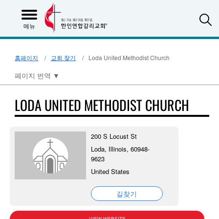
S
메뉴
홈페이지
교회 찾기
Loda United Methodist Church
페이지 번역
▼
LODA UNITED METHODIST CHURCH
200 S Locust St
Loda, Illinois, 60948-
9623
United States
길찾기