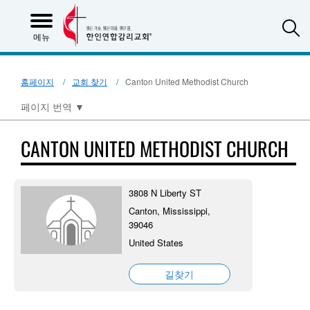
S
메뉴
홈페이지
교회 찾기
Canton United Methodist Church
페이지 번역
▼
CANTON UNITED METHODIST CHURCH
3808 N Liberty ST
Canton, Mississippi,
39046
United States
길찾기