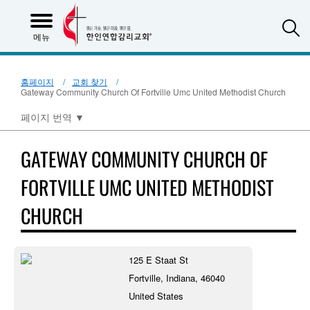
S
메뉴
홈페이지
교회 찾기
Gateway Community Church Of Fortville Umc United Methodist Church
페이지 번역
▼
GATEWAY COMMUNITY CHURCH OF
FORTVILLE UMC UNITED METHODIST
CHURCH
125 E Staat St
Fortville, Indiana, 46040
United States