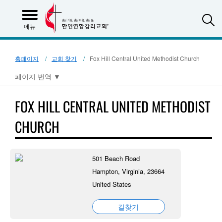
S
메뉴
홈페이지
교회 찾기
Fox Hill Central United Methodist Church
페이지 번역
▼
FOX HILL CENTRAL UNITED METHODIST
CHURCH
501 Beach Road
Hampton, Virginia, 23664
United States
길찾기