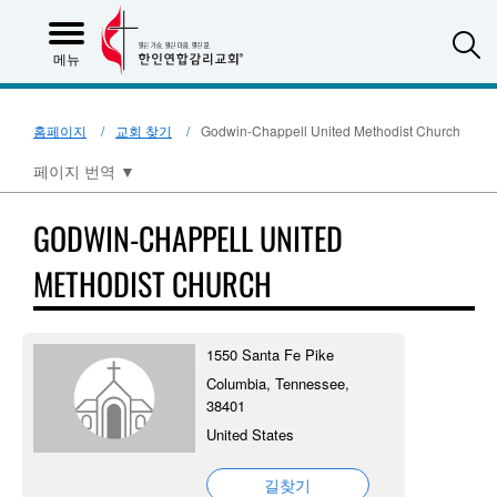
S
메뉴
홈페이지
교회 찾기
Godwin-Chappell United Methodist Church
페이지 번역
▼
GODWIN-CHAPPELL UNITED
METHODIST CHURCH
1550 Santa Fe Pike
Columbia, Tennessee,
38401
United States
길찾기