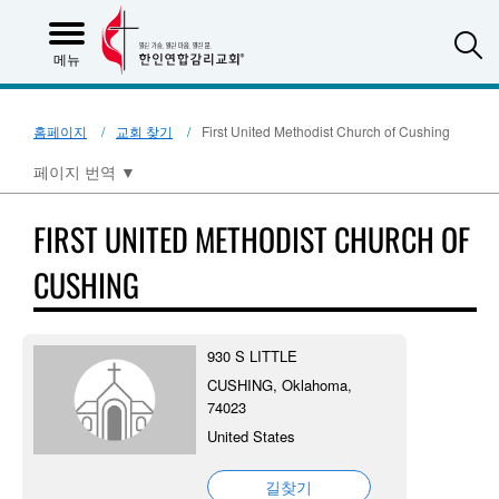
S
메뉴
홈페이지
교회 찾기
First United Methodist Church of Cushing
페이지 번역
▼
FIRST UNITED METHODIST CHURCH OF
CUSHING
930 S LITTLE
CUSHING, Oklahoma,
74023
United States
길찾기