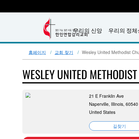
우리의 신앙
우리의 정체
홈페이지
교회 찾기
Wesley United Methodist Ch
WESLEY UNITED METHODIS
21 E Franklin Ave
Naperville, Illinois, 60540
United States
길찾기