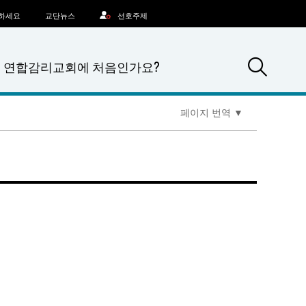
문하세요
교단뉴스
선호주제
Sea
연합감리교회에 처음인가요?
페이지 번역
▼