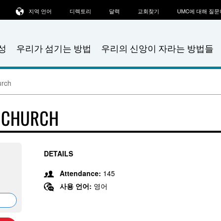
지역 언어
디렉토리
달력
교회찾기
UMC에 대해 질
성
우리가 섬기는 방법
우리의 신앙이 자라는 방법들
urch
T CHURCH
DETAILS
Attendance:
145
사용 언어:
영어