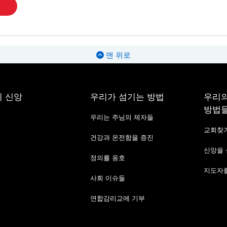
맨 위로
 신앙
우리가 섬기는 방법
우리의
방법
우리는 주님의 제자들
교회찾
건강과 온전함을 증진
신앙을
정의를 옹호
지도자를
사회 이슈들
연합감리교에 기부