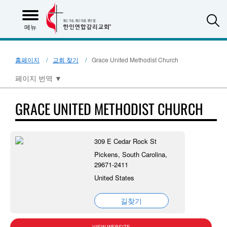
S
메뉴
홈페이지
교회 찾기
Grace United Methodist Church
페이지 번역
▼
GRACE UNITED METHODIST CHURCH
309 E Cedar Rock St
Pickens, South Carolina,
29671-2411
United States
길찾기