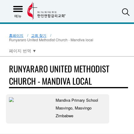
S
메뉴
홈페이지
교회 찾기
Runyararo United Methodist Church - Mandiva local
페이지 번역
▼
RUNYARARO UNITED METHODIST
CHURCH - MANDIVA LOCAL
Mandiva Primary School
Masvingo, Masvingo
Zimbabwe