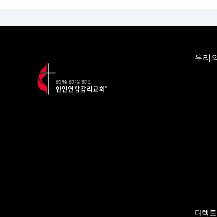
우리의
디렉토