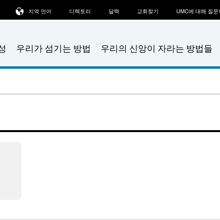
지역 언어
디렉토리
달력
교회찾기
UMC에 대해 질
성
우리가 섬기는 방법
우리의 신앙이 자라는 방법들