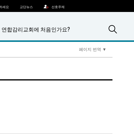
문하세요
교단뉴스
선호주제
Sea
연합감리교회에 처음인가요?
페이지 번역
▼