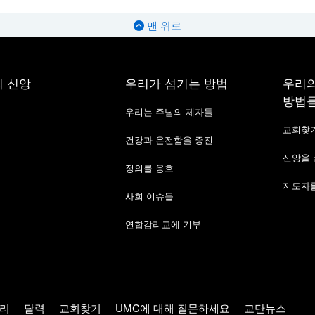
맨 위로
 신앙
우리가 섬기는 방법
우리의
방법
우리는 주님의 제자들
교회찾
건강과 온전함을 증진
신앙을
정의를 옹호
지도자를
사회 이슈들
연합감리교에 기부
리
달력
교회찾기
UMC에 대해 질문하세요
교단뉴스