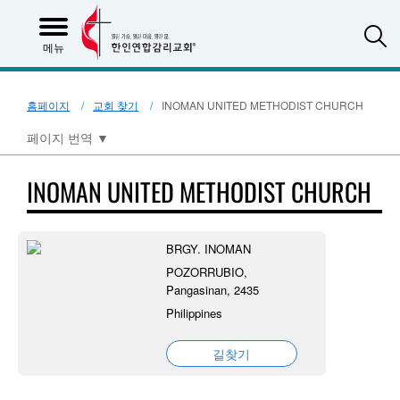
S
메뉴
홈페이지
교회 찾기
INOMAN UNITED METHODIST CHURCH
페이지 번역
▼
INOMAN UNITED METHODIST CHURCH
BRGY. INOMAN
POZORRUBIO,
Pangasinan, 2435
Philippines
길찾기