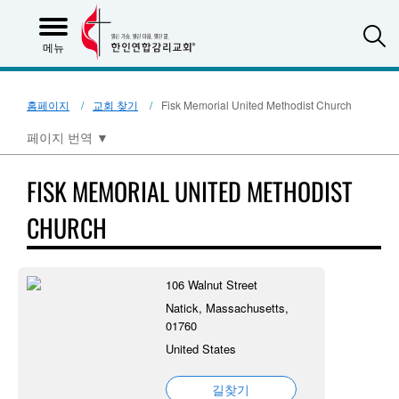
S
메뉴
홈페이지
교회 찾기
Fisk Memorial United Methodist Church
페이지 번역
▼
FISK MEMORIAL UNITED METHODIST
CHURCH
106 Walnut Street
Natick, Massachusetts,
01760
United States
길찾기