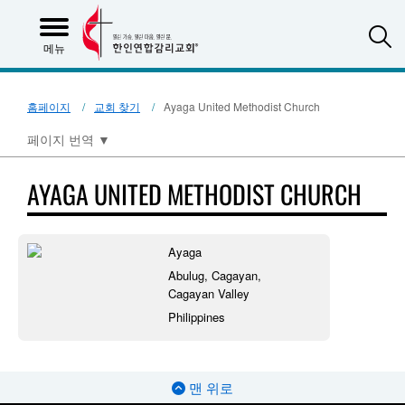
S
메뉴
홈페이지
교회 찾기
Ayaga United Methodist Church
페이지 번역
▼
AYAGA UNITED METHODIST CHURCH
Ayaga
Abulug, Cagayan,
Cagayan Valley
Philippines
맨 위로