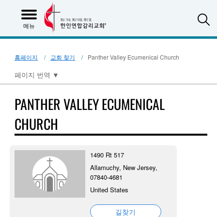
S
메뉴
홈페이지
교회 찾기
Panther Valley Ecumenical Church
페이지 번역
▼
PANTHER VALLEY ECUMENICAL
CHURCH
1490 Rt 517
Allamuchy, New Jersey,
07840-4681
United States
길찾기