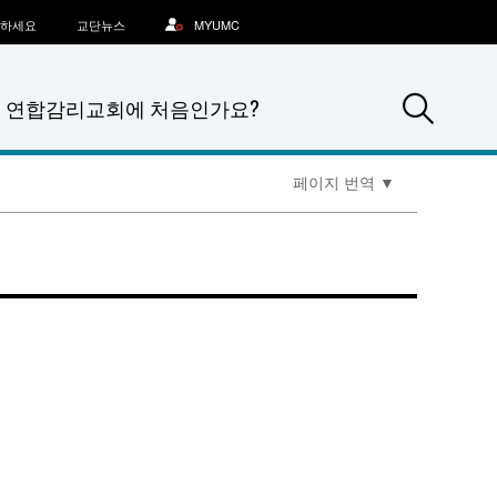
문하세요
교단뉴스
MYUMC
Sea
연합감리교회에 처음인가요?
페이지 번역
▼