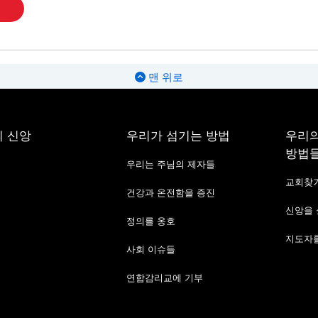
맨 위로
 신앙
우리가 섬기는 방법
우리의
방법
우리는 주님의 제자들
교회찾
건강과 온전함을 증진
신앙을
정의를 옹호
지도자를
사회 이슈들
연합감리교에 기부