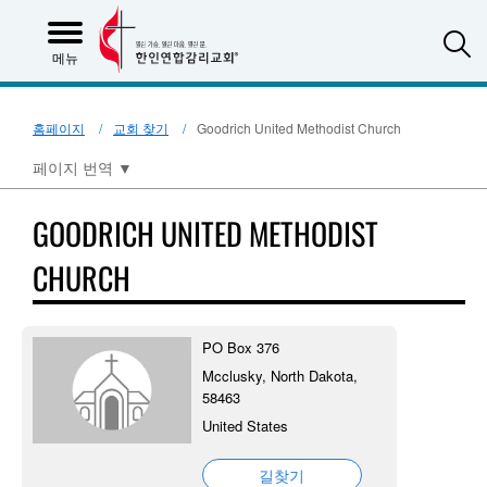
S
메뉴
홈페이지
교회 찾기
Goodrich United Methodist Church
페이지 번역
▼
GOODRICH UNITED METHODIST
CHURCH
PO Box 376
Mcclusky, North Dakota,
58463
United States
길찾기