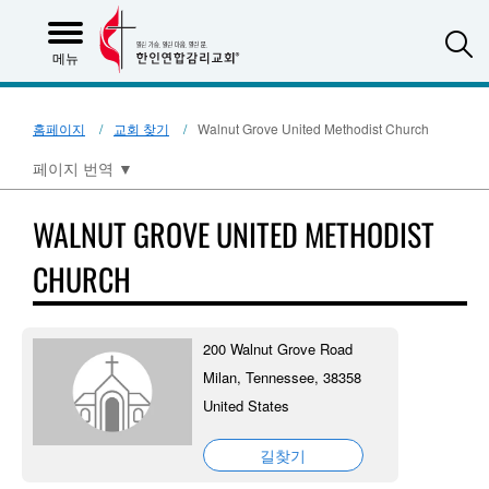
S
메뉴
홈페이지
교회 찾기
Walnut Grove United Methodist Church
페이지 번역
▼
WALNUT GROVE UNITED METHODIST
CHURCH
200 Walnut Grove Road
Milan, Tennessee, 38358
United States
길찾기