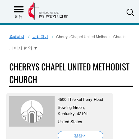
S
메뉴
홈페이지
교회 찾기
Cherrys Chapel United Methodist Church
페이지 번역
▼
CHERRYS CHAPEL UNITED METHODIST
CHURCH
4500 Threlkel Ferry Road
Bowling Green,
Kentucky, 42101
United States
길찾기