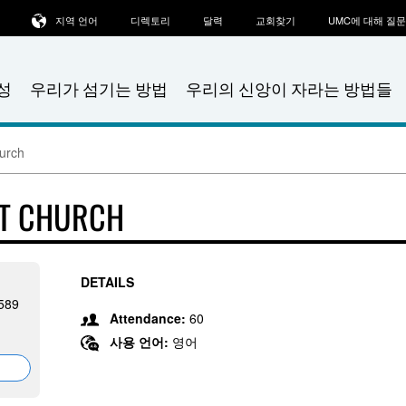
지역 언어
디렉토리
달력
교회찾기
UMC에 대해 질
성
우리가 섬기는 방법
우리의 신앙이 자라는 방법들
urch
ST CHURCH
DETAILS
7589
Attendance:
60
사용 언어:
영어