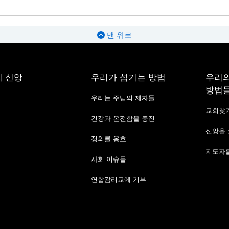
맨 위로
 신앙
우리가 섬기는 방법
우리의
방법
우리는 주님의 제자들
교회찾
건강과 온전함을 증진
신앙을
정의를 옹호
지도자를
사회 이슈들
연합감리교에 기부