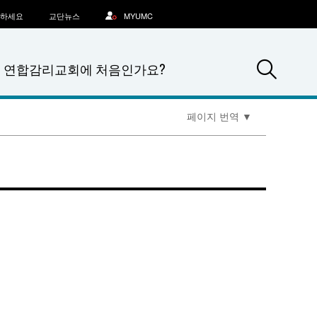
문하세요
교단뉴스
MYUMC
Sea
연합감리교회에 처음인가요?
페이지 번역
▼