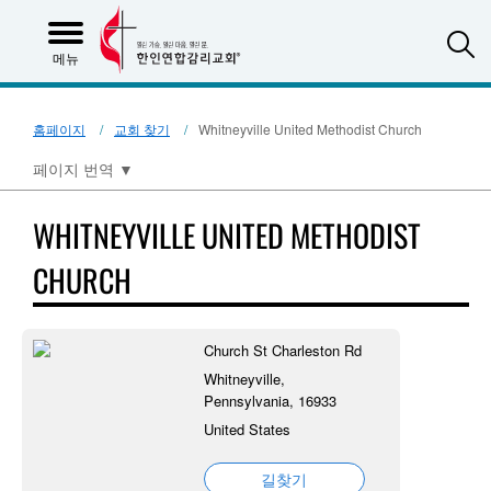
S
메뉴
홈페이지
교회 찾기
Whitneyville United Methodist Church
페이지 번역
▼
WHITNEYVILLE UNITED METHODIST
CHURCH
Church St Charleston Rd
Whitneyville,
Pennsylvania, 16933
United States
길찾기