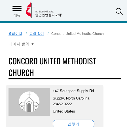
S
메뉴
홈페이지
교회 찾기
Concord United Methodist Church
페이지 번역
▼
CONCORD UNITED METHODIST
CHURCH
147 Southport Supply Rd
Supply, North Carolina,
28462-0222
United States
길찾기