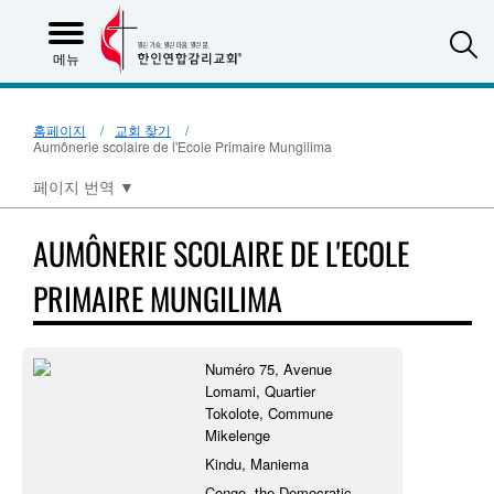
S
메뉴
홈페이지
교회 찾기
Aumônerie scolaire de l'Ecole Primaire Mungilima
페이지 번역
▼
AUMÔNERIE SCOLAIRE DE L'ECOLE
PRIMAIRE MUNGILIMA
Numéro 75, Avenue
Lomami, Quartier
Tokolote, Commune
Mikelenge
Kindu, Maniema
Congo, the Democratic