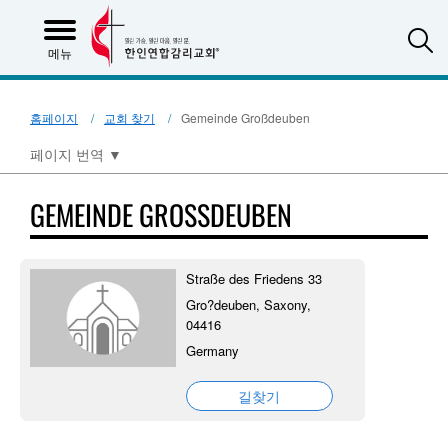
S
메뉴
홈페이지
교회 찾기
Gemeinde Großdeuben
페이지 번역
▼
GEMEINDE GROSSDEUBEN
Straße des Friedens 33
Gro?deuben, Saxony,
04416
Germany
길찾기