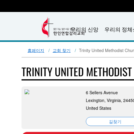
우리의 신앙
우리의 정체
홈페이지
교회 찾기
Trinity United Methodist Chu
TRINITY UNITED METHODIS
6 Sellers Avenue
Lexington, Virginia, 2445
United States
길찾기