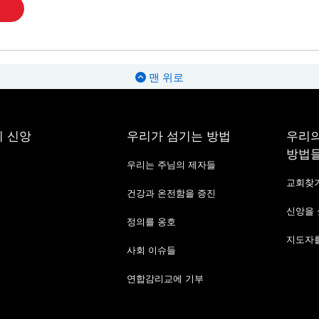
맨 위로
 신앙
우리가 섬기는 방법
우리의
방법
우리는 주님의 제자들
교회찾
건강과 온전함을 증진
신앙을
정의를 옹호
지도자를
사회 이슈들
연합감리교에 기부