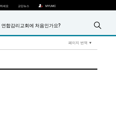
문하세요
교단뉴스
MYUMC
Sea
연합감리교회에 처음인가요?
페이지 번역
▼