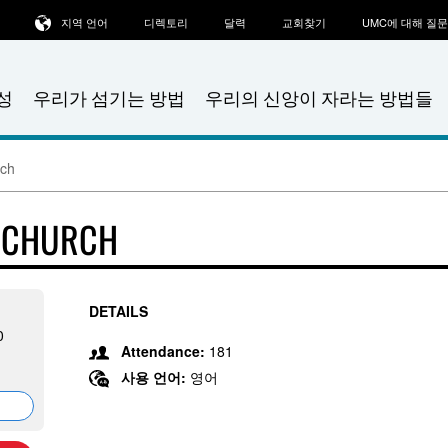
지역 언어
디렉토리
달력
교회찾기
UMC에 대해 질
성
우리가 섬기는 방법
우리의 신앙이 자라는 방법들
rch
T CHURCH
DETAILS
0
Attendance:
181
사용 언어:
영어