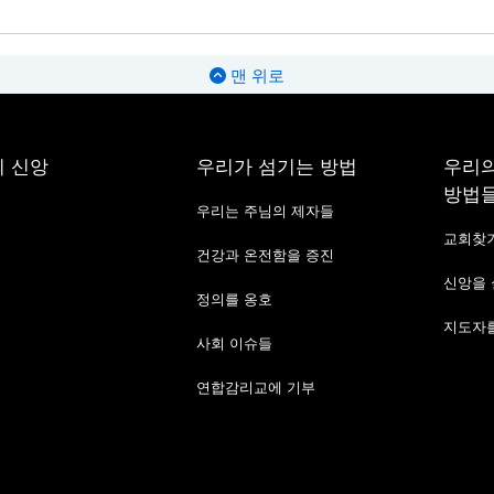
맨 위로
 신앙
우리가 섬기는 방법
우리의
방법
우리는 주님의 제자들
교회찾
건강과 온전함을 증진
신앙을
정의를 옹호
지도자를
사회 이슈들
연합감리교에 기부