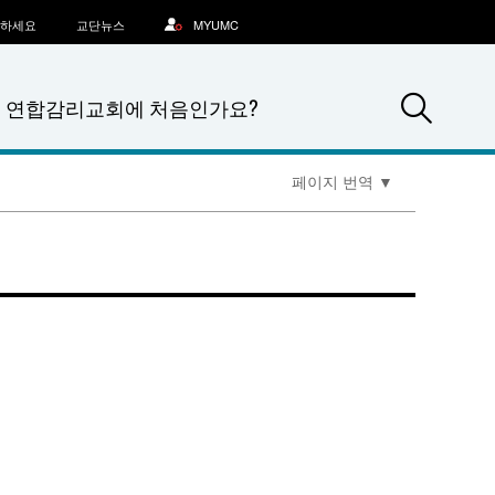
문하세요
교단뉴스
MYUMC
Sea
연합감리교회에 처음인가요?
페이지 번역
▼