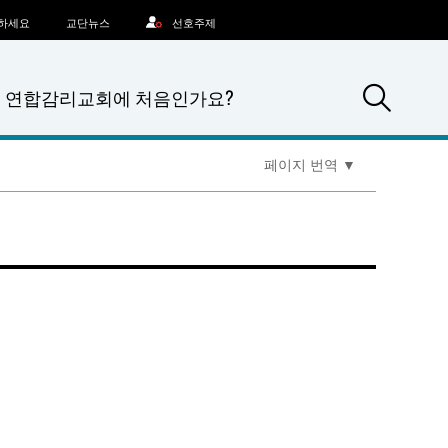
문하세요
교단뉴스
선호주제
Sea
연합감리교회에 처음인가요?
페이지 번역
▼