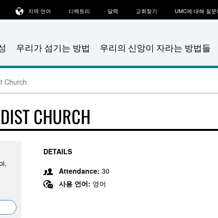
지역 언어
디렉토리
달력
교회찾기
UMC에 대해 질
성
우리가 섬기는 방법
우리의 신앙이 자라는 방법들
st Church
ODIST CHURCH
DETAILS
pi,
Attendance:
30
사용 언어:
영어