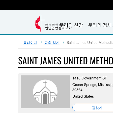
우리의 신앙
우리의 정체
홈페이지
교회 찾기
Saint James United Methodi
SAINT JAMES UNITED METH
1418 Government ST
Ocean Springs, Mississip
39564
United States
길찾기