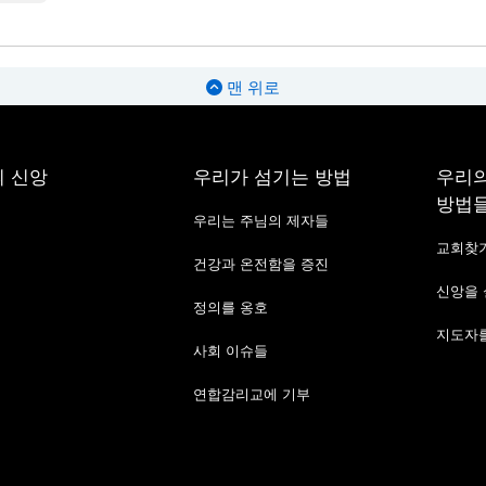
맨 위로
 신앙
우리가 섬기는 방법
우리의
방법
우리는 주님의 제자들
교회찾
건강과 온전함을 증진
신앙을
정의를 옹호
지도자를
사회 이슈들
연합감리교에 기부