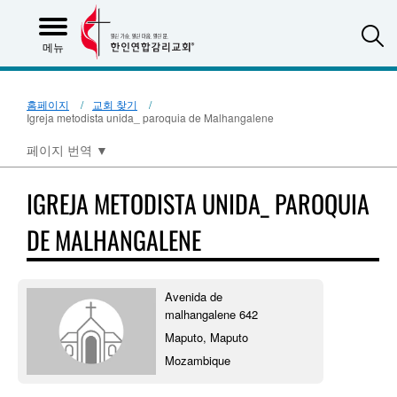
S
메뉴
홈페이지
교회 찾기
Igreja metodista unida_ paroquia de Malhangalene
페이지 번역
▼
IGREJA METODISTA UNIDA_ PAROQUIA
DE MALHANGALENE
Avenida de
malhangalene 642
Maputo, Maputo
Mozambique