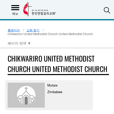
S
메뉴
홈페이지
교회 찾기
Chikwariro United Methodist Church United Methodist Church
페이지 번역
▼
CHIKWARIRO UNITED METHODIST
CHURCH UNITED METHODIST CHURCH
Mutare
Zimbabwe