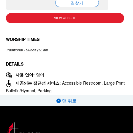
길찾기
VIEW WEBSITE
WORSHIP TIMES
Traditional - Sunday 9: am
DETAILS
사용 언어:
영어
제공되는 접근성 서비스:
Accessible Restroom, Large Print
Bulletin/Hymnal, Parking
맨 위로