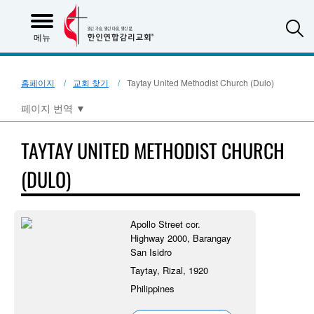
S
메뉴
홈페이지
교회 찾기
Taytay United Methodist Church (Dulo)
페이지 번역
▼
TAYTAY UNITED METHODIST CHURCH
(DULO)
Apollo Street cor.
Highway 2000, Barangay
San Isidro
Taytay, Rizal, 1920
Philippines