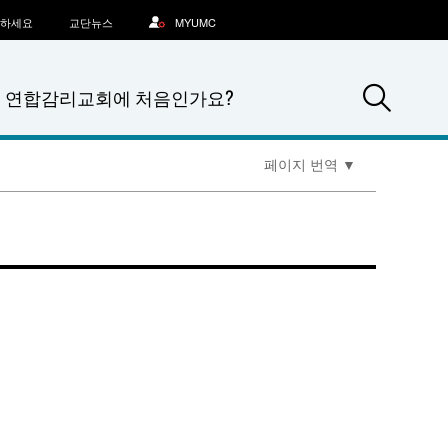
문하세요
교단뉴스
MYUMC
Sea
연합감리교회에 처음인가요?
페이지 번역
▼