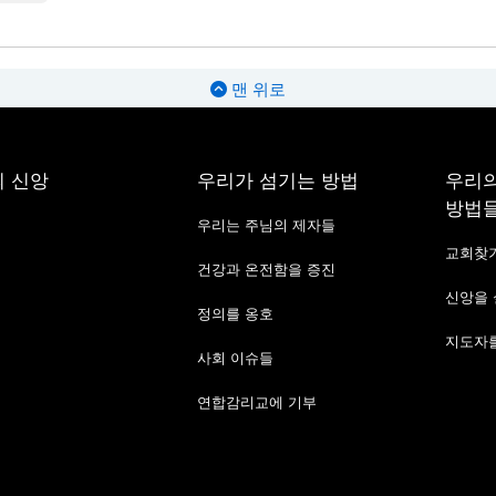
맨 위로
 신앙
우리가 섬기는 방법
우리의
방법
우리는 주님의 제자들
교회찾
건강과 온전함을 증진
신앙을
정의를 옹호
지도자를
사회 이슈들
연합감리교에 기부