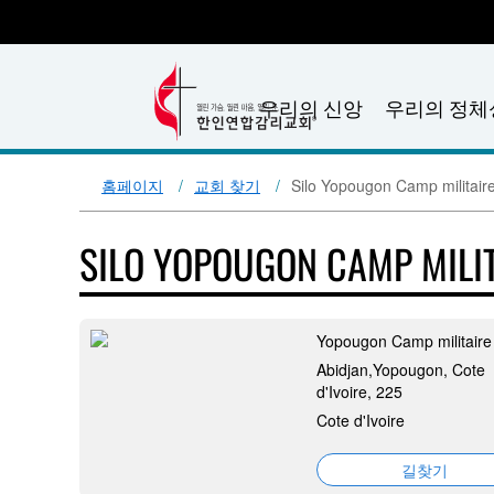
우리의 신앙
우리의 정체
홈페이지
교회 찾기
Silo Yopougon Camp militair
SILO YOPOUGON CAMP MILI
Yopougon Camp militaire
Abidjan,Yopougon, Cote
d'Ivoire, 225
Cote d'Ivoire
길찾기