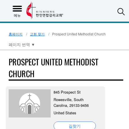
S
메뉴
홈페이지
교회 찾기
Prospect United Methodist Church
페이지 번역
▼
PROSPECT UNITED METHODIST
CHURCH
845 Prospect St
Rowesville, South
Carolina, 29133-9456
United States
길찾기