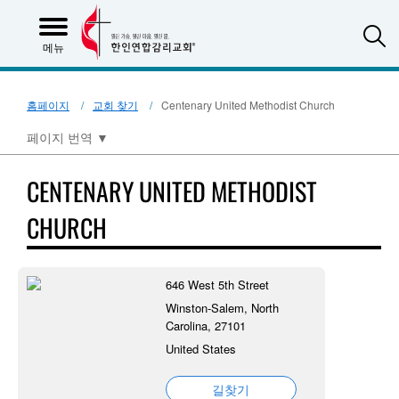
S
메뉴
홈페이지
교회 찾기
Centenary United Methodist Church
페이지 번역
▼
CENTENARY UNITED METHODIST
CHURCH
646 West 5th Street
Winston-Salem, North
Carolina, 27101
United States
길찾기