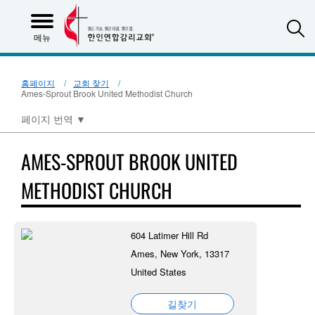
S
메뉴
홈페이지
교회 찾기
Ames-Sprout Brook United Methodist Church
페이지 번역
▼
AMES-SPROUT BROOK UNITED
METHODIST CHURCH
604 Latimer Hill Rd
Ames, New York, 13317
United States
길찾기